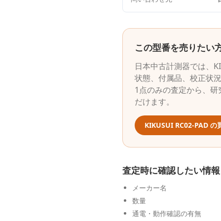
この型番を売りたい
日本中古計測器
では、
K
状態、付属品、校正状
1点のみの査定から、研
だけます。
KIKUSUI
RC02-PAD
の
査定時に確認したい情報
メーカー名
数量
通電・動作確認の有無