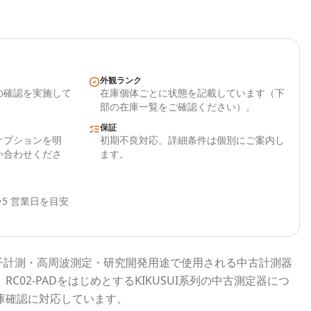
外観ランク
の確認を実施して
在庫個体ごとに状態を記載しています（下
部の在庫一覧をご確認ください）。
保証
オプションを明
初期不良対応。詳細条件は個別にご案内し
い合わせくださ
ます。
5 営業日を目安
子計測・高周波測定・研究開発用途で使用される
中古計測器
、
RC02-PAD
をはじめとする
KIKUSUI
系列の中古測定器につ
庫確認に対応しています。