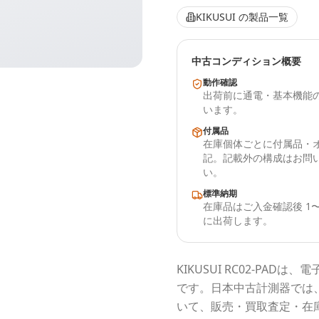
KIKUSUI
の製品一覧
中古コンディション概要
動作確認
出荷前に通電・基本機能
います。
付属品
在庫個体ごとに付属品・
記。記載外の構成はお問
い。
標準納期
在庫品はご入金確認後 1〜
に出荷します。
KIKUSUI
RC02-PAD
は、電
です。
日本中古計測器
では
いて、販売・買取査定・在