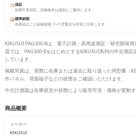
保証
初期不良対応。詳細条件は個別にご案内します。
標準納期
在庫品はご入金確認後 1〜5 営業日を目安に出荷します。
KIKUSUI
PAG300-8
は、電子計測・高周波測定・研究開発用
器
では、
PAG300-8
をはじめとする
KIKUSUI
系列の中古測定
しています。
掲載写真は、実際に在庫または過去に取り扱った同型番（
K
作パネル、背面端子などの状態をご確認いただけます。
中古計測器は在庫状況や状態により販売可否・価格が変動す
商品概要
メーカー
KIKUSUI