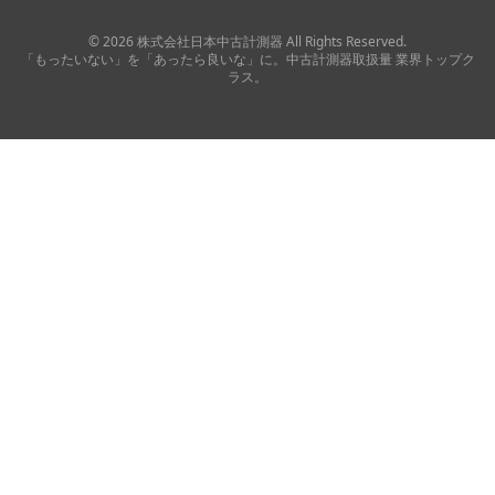
©
2026
株式会社日本中古計測器
All Rights Reserved.
「もったいない」を「あったら良いな」に。中古計測器取扱量 業界トップク
ラス。