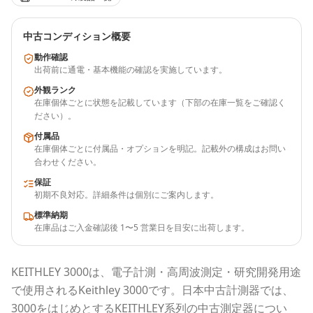
中古コンディション概要
動作確認
出荷前に通電・基本機能の確認を実施しています。
外観ランク
在庫個体ごとに状態を記載しています（下部の在庫一覧をご確認く
ださい）。
付属品
在庫個体ごとに付属品・オプションを明記。記載外の構成はお問い
合わせください。
保証
初期不良対応。詳細条件は個別にご案内します。
標準納期
在庫品はご入金確認後 1〜5 営業日を目安に出荷します。
KEITHLEY
3000
は、電子計測・高周波測定・研究開発用途
で使用される
Keithley 3000
です。
日本中古計測器
では、
3000
をはじめとする
KEITHLEY
系列の中古測定器につい