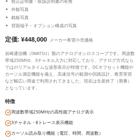
校正証明書・取扱説明書の有無
外観写真
銘板写真
背面端子・オプション構成の写真
定価: ¥
448,000
メーカー希望小売価格
岩崎通信機（IWATSU）製のアナログオシロスコープです。周波数
帯域250MHz、3チャネル入力に対応しており、アナログ方式なら
ではのリアルタイムな波形表示が特徴です。DCオフセット機能や
カーソル測定機能を備え、高速信号の観測や回路設計、教育実習
など幅広い用途で利用されてきました。現在は生産終了（廃番）
となっています。
特徴
周波数帯域250MHzの高性能アナログ表示
3チャネル・8トレース表示機能
カーソル読み取り機能（電圧、時間、周波数）