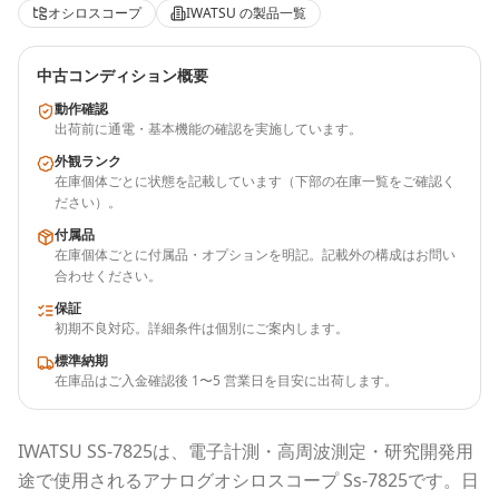
オシロスコープ
IWATSU
の製品一覧
中古コンディション概要
動作確認
出荷前に通電・基本機能の確認を実施しています。
外観ランク
在庫個体ごとに状態を記載しています（下部の在庫一覧をご確認く
ださい）。
付属品
在庫個体ごとに付属品・オプションを明記。記載外の構成はお問い
合わせください。
保証
初期不良対応。詳細条件は個別にご案内します。
標準納期
在庫品はご入金確認後 1〜5 営業日を目安に出荷します。
IWATSU
SS-7825
は、電子計測・高周波測定・研究開発用
途で使用される
アナログオシロスコープ Ss-7825
です。
日