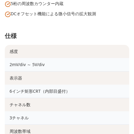
5桁の周波数カウンター内蔵
DCオフセット機能による微小信号の拡大観測
仕様
感度
2mV/div ～ 5V/div
表示器
6インチ矩形CRT（内部目盛付）
チャネル数
3チャネル
周波数帯域