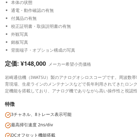
本体の状態
通電・動作確認の有無
付属品の有無
校正証明書・取扱説明書の有無
外観写真
銘板写真
背面端子・オプション構成の写真
定価: ¥
148,000
メーカー希望小売価格
岩崎通信機（IWATSU）製のアナログオシロスコープです。周波数帯
育現場、生産ラインのメンテナンスなどで長年利用されてきたロング
定機能を搭載しており、アナログ機でありながら高い操作性と視認
特徴
3チャネル、8トレース表示可能
最高掃引速度 2ns/div
DCオフセット機能搭載