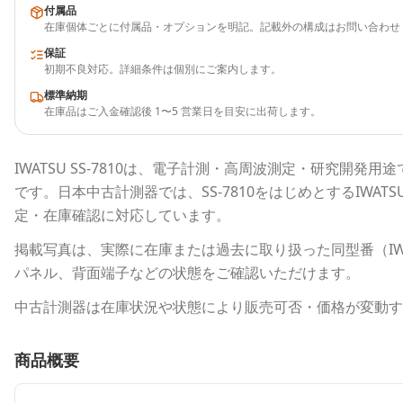
付属品
在庫個体ごとに付属品・オプションを明記。記載外の構成はお問い合わせ
保証
初期不良対応。詳細条件は個別にご案内します。
標準納期
在庫品はご入金確認後 1〜5 営業日を目安に出荷します。
IWATSU
SS-7810
は、電子計測・高周波測定・研究開発用途
です。
日本中古計測器
では、
SS-7810
をはじめとする
IWATS
定・在庫確認に対応しています。
掲載写真は、実際に在庫または過去に取り扱った同型番（
I
パネル、背面端子などの状態をご確認いただけます。
中古計測器は在庫状況や状態により販売可否・価格が変動す
商品概要