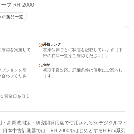
 RH-2000
x
の製品一覧
外観ランク
の確認を実施して
在庫個体ごとに状態を記載しています（下
部の在庫一覧をご確認ください）。
保証
オプションを明
初期不良対応。詳細条件は個別にご案内し
い合わせくださ
ます。
5 営業日を目安
測・高周波測定・研究開発用途で使用される
3dデジタルマイ
。
日本中古計測器
では、
RH-2000
をはじめとする
HiRox
系列