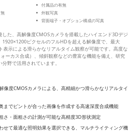
付属品の有無
有無
外観写真
背面端子・オプション構成の写真
した、高解像度CMOSカメラを搭載したハイエンド3Dデジ
1920×1200ピクセルのフルHDを超える解像度で、最大
レート表示による滑らかなリアルタイム観察が可能です。高度な
（フォーカス合成）、傾斜観察などの豊富な機能を備え、研究
い分野で活用されています。
ルの高解像度CMOSカメラによる、高精細かつ滑らかなリアルタイ
奥までピントが合った画像を作成する高速深度合成機能
粗さ・面粗さの計測が可能な高精度3D形状測定
わせて最適な照明効果を選択できる、マルチライティング機