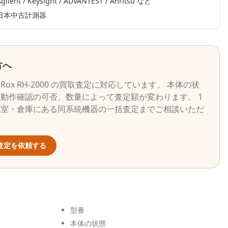
gilent / Keysight / ADVANTEST / Anritsu
など
日本中古計測器
方へ
iRox
RH-2000
の買取査定に対応しています。 本体の状
動作確認の可否、数量によって査定額が変わります。 1
究室・倉庫にある同系統機器の一括査定までご相談いただ
査定を依頼する
型番
本体の状態