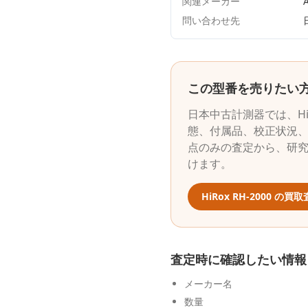
関連メーカー
A
問い合わせ先
この型番を売りたい
日本中古計測器
では、
H
態、付属品、校正状況、
点のみの査定から、研
けます。
HiRox
RH-2000
の買取
査定時に確認したい情報
メーカー名
数量