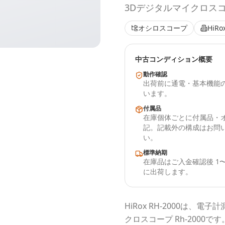
3Dデジタルマイクロスコープ
オシロスコープ
HiRo
中古コンディション概要
動作確認
出荷前に通電・基本機能
います。
付属品
在庫個体ごとに付属品・
記。記載外の構成はお問
い。
標準納期
在庫品はご入金確認後 1〜
に出荷します。
HiRox
RH-2000
は、電子計
クロスコープ Rh-2000
です