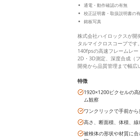
通電・動作確認の有無
校正証明書・取扱説明書の
銘板写真
株式会社ハイロックスが開発
タルマイクロスコープです。
140fpsの高速フレーム
2D・3D測定、深度合成
開発から品質管理まで幅広
特徴
1920×1200ピクセ
ム観察
ワンクリックで手前から
高さ、断面積、体積、線
被検体の形状や材質に合