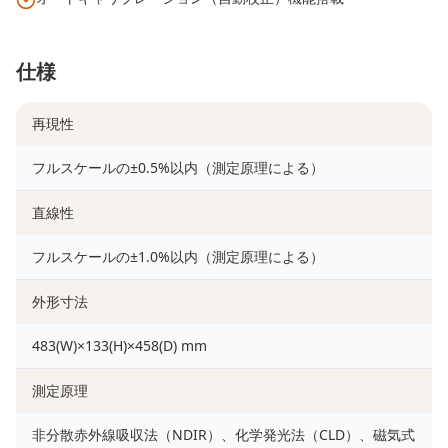
仕様
再現性
フルスケールの±0.5%以内（測定原理による）
直線性
フルスケールの±1.0%以内（測定原理による）
外形寸法
483(W)×133(H)×458(D) mm
測定原理
非分散赤外線吸収法（NDIR）、化学発光法（CLD）、磁気式