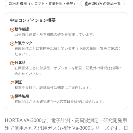
分析機器（クロマト・質量分析・分光）
HORIBA
の製品一覧
中古コンディション概要
動作確認
出荷前に通電・基本機能の確認を実施しています。
外観ランク
在庫個体ごとに状態を記載しています（下部の在庫一覧をご確認く
ださい）。
付属品
在庫個体ごとに付属品・オプションを明記。記載外の構成はお問い
合わせください。
保証
初期不良対応。詳細条件は個別にご案内します。
標準納期
在庫品はご入金確認後 1〜5 営業日を目安に出荷します。
HORIBA
VA-3000
は、電子計測・高周波測定・研究開発用
途で使用される
汎用ガス分析計 Va-3000シリーズ
です。
日