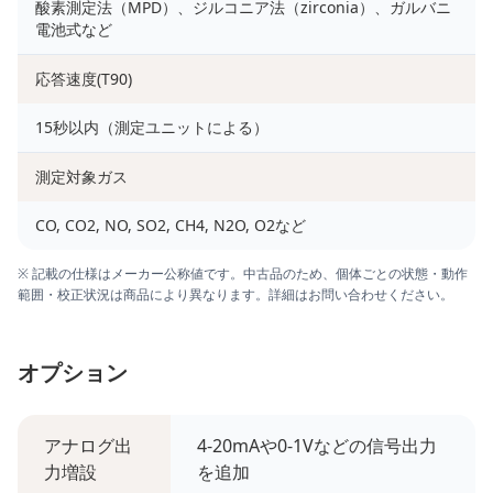
酸素測定法（MPD）、ジルコニア法（zirconia）、ガルバニ
電池式など
応答速度(T90)
15秒以内（測定ユニットによる）
測定対象ガス
CO, CO2, NO, SO2, CH4, N2O, O2など
※ 記載の仕様はメーカー公称値です。中古品のため、個体ごとの状態・動作
範囲・校正状況は商品により異なります。詳細はお問い合わせください。
オプション
アナログ出
4-20mAや0-1Vなどの信号出力
力増設
を追加