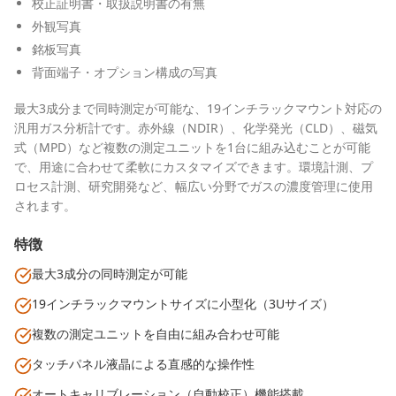
校正証明書・取扱説明書の有無
外観写真
銘板写真
背面端子・オプション構成の写真
最大3成分まで同時測定が可能な、19インチラックマウント対応の
汎用ガス分析計です。赤外線（NDIR）、化学発光（CLD）、磁気
式（MPD）など複数の測定ユニットを1台に組み込むことが可能
で、用途に合わせて柔軟にカスタマイズできます。環境計測、プ
ロセス計測、研究開発など、幅広い分野でガスの濃度管理に使用
されます。
特徴
最大3成分の同時測定が可能
19インチラックマウントサイズに小型化（3Uサイズ）
複数の測定ユニットを自由に組み合わせ可能
タッチパネル液晶による直感的な操作性
オートキャリブレーション（自動校正）機能搭載