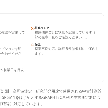
外観ランク
の確認を実施して
在庫個体ごとに状態を記載しています（下
部の在庫一覧をご確認ください）。
保証
オプションを明
初期不良対応。詳細条件は個別にご案内し
い合わせくださ
ます。
5 営業日を目安
子計測・高周波測定・研究開発用途で使用される
中古計測器
、
SR6511
をはじめとする
GRAPHTEC
系列の中古測定器につ
庫確認に対応しています。