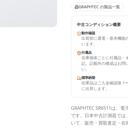
GRAPHTEC
の製品一覧
中古コンディション概要
動作確認
出荷前に通電・基本機能
います。
付属品
在庫個体ごとに付属品・
記。記載外の構成はお問
い。
標準納期
在庫品はご入金確認後 1〜
に出荷します。
GRAPHTEC
SR6511
は、電
です。
日本中古計測器
では
いて、販売・買取査定・在