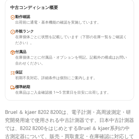
中古コンディション概要
動作確認
出荷前に通電・基本機能の確認を実施しています。
外観ランク
在庫個体ごとに状態を記載しています（下部の在庫一覧をご確認く
ださい）。
付属品
在庫個体ごとに付属品・オプションを明記。記載外の構成はお問い
合わせください。
保証
初期不良対応。詳細条件は個別にご案内します。
標準納期
在庫品はご入金確認後 1〜5 営業日を目安に出荷します。
Bruel ＆ kjaer
8202 8200
は、電子計測・高周波測定・研
究開発用途で使用される
中古計測器
です。
日本中古計測器
では、
8202 8200
をはじめとする
Bruel ＆ kjaer
系列の中
古測定器について、販売・買取査定・在庫確認に対応して