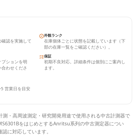
外観ランク
の確認を実施して
在庫個体ごとに状態を記載しています（下
部の在庫一覧をご確認ください）。
保証
オプションを明
初期不良対応。詳細条件は個別にご案内し
い合わせくださ
ます。
5 営業日を目安
計測・高周波測定・研究開発用途で使用される
中古計測器
で
MS6301B
をはじめとする
Anritsu
系列の中古測定器につい
確認に対応しています。