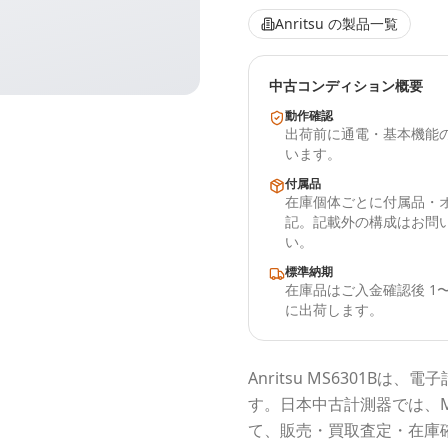
Anritsu
の製品一覧
中古コンディション概要
動作確認
出荷前に通電・基本機能
います。
付属品
在庫個体ごとに付属品・
記。記載外の構成はお問
い。
標準納期
在庫品はご入金確認後 1〜
に出荷します。
Anritsu
MS6301B
は、電子
す。
日本中古計測器
では、
て、販売・買取査定・在庫