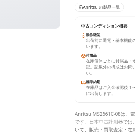
Anritsu
の製品一覧
中古コンディション概要
動作確認
出荷前に通電・基本機能
います。
付属品
在庫個体ごとに付属品・
記。記載外の構成はお問
い。
標準納期
在庫品はご入金確認後 1〜
に出荷します。
Anritsu
MS2661C-08
は、電
です。
日本中古計測器
では
いて、販売・買取査定・在