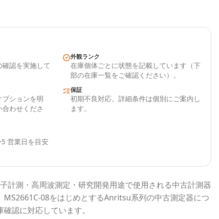
外観ランク
の確認を実施して
在庫個体ごとに状態を記載しています（下
部の在庫一覧をご確認ください）。
保証
オプションを明
初期不良対応。詳細条件は個別にご案内し
い合わせくださ
ます。
5 営業日を目安
子計測・高周波測定・研究開発用途で使用される
中古計測器
、
MS2661C-08
をはじめとする
Anritsu
系列の中古測定器につ
庫確認に対応しています。