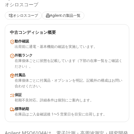
オシロスコープ
オシロスコープ
Agilent
の製品一覧
中古コンディション概要
動作確認
出荷前に通電・基本機能の確認を実施しています。
外観ランク
在庫個体ごとに状態を記載しています（下部の在庫一覧をご確認く
ださい）。
付属品
在庫個体ごとに付属品・オプションを明記。記載外の構成はお問い
合わせください。
保証
初期不良対応。詳細条件は個別にご案内します。
標準納期
在庫品はご入金確認後 1〜5 営業日を目安に出荷します。
Agilent
MSO6104A
は、電子計測・高周波測定・研究開発