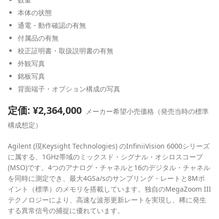
本体の状態
通電・動作確認の有無
付属品の有無
校正証明書・取扱説明書の有無
外観写真
銘板写真
背面端子・オプション構成の写真
定価: ¥
2,364,000
メーカー希望小売価格（発売当時の標準
構成想定）
Agilent (現Keysight Technologies) のInfiniiVision 6000シリーズ
に属する、1GHz帯域のミックスド・シグナル・オシロスコープ
(MSO)です。4つのアナログ・チャネルと16のデジタル・チャネル
を同時に測定でき、最大4GSa/sのサンプリング・レートと8Mポ
イント（標準）のメモリを搭載しています。独自のMegaZoom III
テクノロジーにより、高速な波形更新レートを実現し、稀に発生
する異常信号の捕捉に優れています。