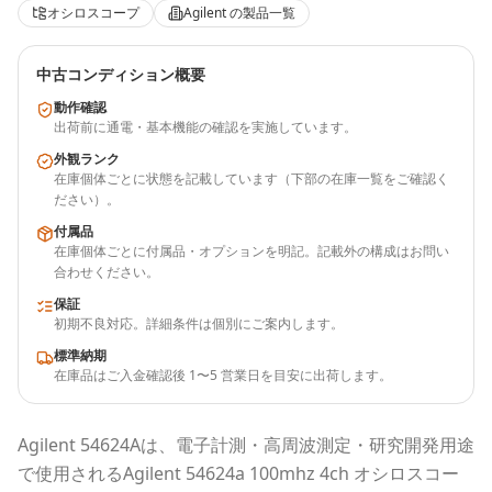
オシロスコープ
Agilent
の製品一覧
中古コンディション概要
動作確認
出荷前に通電・基本機能の確認を実施しています。
外観ランク
在庫個体ごとに状態を記載しています（下部の在庫一覧をご確認く
ださい）。
付属品
在庫個体ごとに付属品・オプションを明記。記載外の構成はお問い
合わせください。
保証
初期不良対応。詳細条件は個別にご案内します。
標準納期
在庫品はご入金確認後 1〜5 営業日を目安に出荷します。
Agilent
54624A
は、電子計測・高周波測定・研究開発用途
で使用される
Agilent 54624a 100mhz 4ch オシロスコー