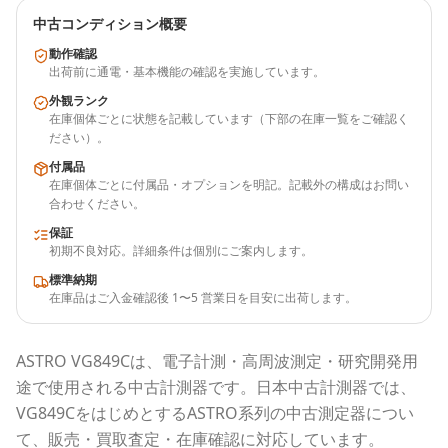
中古コンディション概要
動作確認
出荷前に通電・基本機能の確認を実施しています。
外観ランク
在庫個体ごとに状態を記載しています（下部の在庫一覧をご確認く
ださい）。
付属品
在庫個体ごとに付属品・オプションを明記。記載外の構成はお問い
合わせください。
保証
初期不良対応。詳細条件は個別にご案内します。
標準納期
在庫品はご入金確認後 1〜5 営業日を目安に出荷します。
ASTRO
VG849C
は、電子計測・高周波測定・研究開発用
途で使用される
中古計測器
です。
日本中古計測器
では、
VG849C
をはじめとする
ASTRO
系列の中古測定器につい
て、販売・買取査定・在庫確認に対応しています。