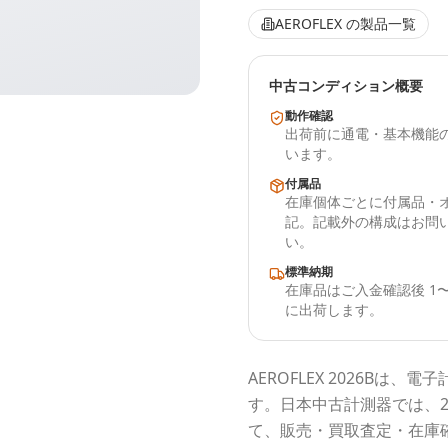
AEROFLEX
の製品一覧
中古コンディション概要
動作確認
出荷前に通電・基本機能
います。
付属品
在庫個体ごとに付属品・
記。記載外の構成はお問
い。
標準納期
在庫品はご入金確認後 1〜
に出荷します。
AEROFLEX
2026B
は、電子
す。
日本中古計測器
では、
て、販売・買取査定・在庫