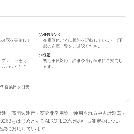
外観ランク
の確認を実施して
在庫個体ごとに状態を記載しています（下
部の在庫一覧をご確認ください）。
保証
オプションを明
初期不良対応。詳細条件は個別にご案内し
い合わせくださ
ます。
5 営業日を目安
計測・高周波測定・研究開発用途で使用される
中古計測器
で
2026B
をはじめとする
AEROFLEX
系列の中古測定器につい
確認に対応しています。