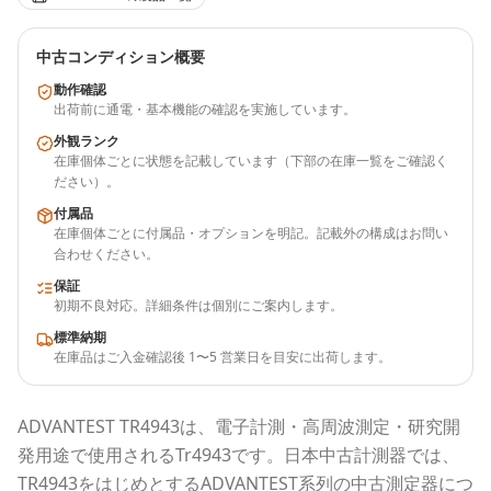
中古コンディション概要
動作確認
出荷前に通電・基本機能の確認を実施しています。
外観ランク
在庫個体ごとに状態を記載しています（下部の在庫一覧をご確認く
ださい）。
付属品
在庫個体ごとに付属品・オプションを明記。記載外の構成はお問い
合わせください。
保証
初期不良対応。詳細条件は個別にご案内します。
標準納期
在庫品はご入金確認後 1〜5 営業日を目安に出荷します。
ADVANTEST
TR4943
は、電子計測・高周波測定・研究開
発用途で使用される
Tr4943
です。
日本中古計測器
では、
TR4943
をはじめとする
ADVANTEST
系列の中古測定器につ