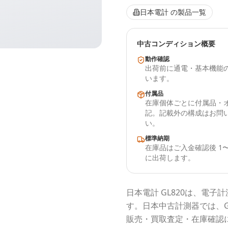
日本電計
の製品一覧
中古コンディション概要
動作確認
出荷前に通電・基本機能
います。
付属品
在庫個体ごとに付属品・
記。記載外の構成はお問
い。
標準納期
在庫品はご入金確認後 1〜
に出荷します。
日本電計
GL820
は、電子計
す。
日本中古計測器
では、
販売・買取査定・在庫確認