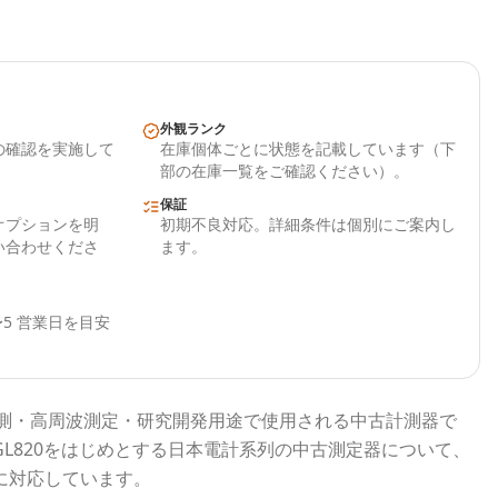
外観ランク
の確認を実施して
在庫個体ごとに状態を記載しています（下
部の在庫一覧をご確認ください）。
保証
オプションを明
初期不良対応。詳細条件は個別にご案内し
い合わせくださ
ます。
5 営業日を目安
測・高周波測定・研究開発用途で使用される
中古計測器
で
GL820
をはじめとする
日本電計
系列の中古測定器について、
に対応しています。