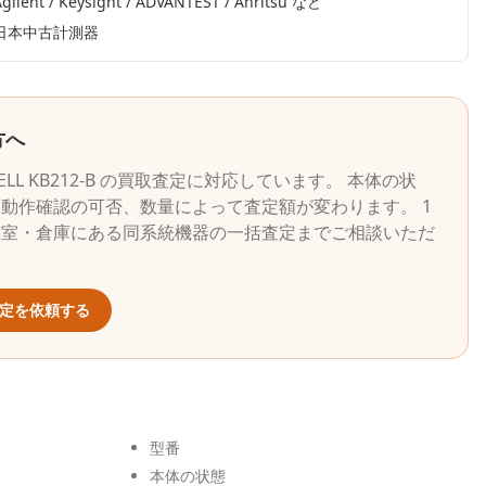
gilent / Keysight / ADVANTEST / Anritsu
など
日本中古計測器
方へ
ELL
KB212-B
の買取査定に対応しています。 本体の状
動作確認の可否、数量によって査定額が変わります。 1
究室・倉庫にある同系統機器の一括査定までご相談いただ
定を依頼する
型番
本体の状態