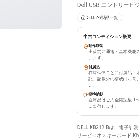
Dell USB エントリービ
DELL
の製品一覧
中古コンディション概要
動作確認
出荷前に通電・基本機能
います。
付属品
在庫個体ごとに付属品・
記。記載外の構成はお問
い。
標準納期
在庫品はご入金確認後 1〜
に出荷します。
DELL
KB212-B
は、電子計測
リービジネスキーボード Kb2