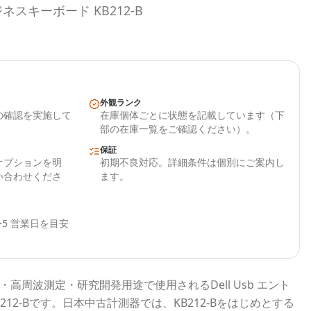
ジネスキーボード KB212-B
外観ランク
の確認を実施して
在庫個体ごとに状態を記載しています（下
部の在庫一覧をご確認ください）。
保証
オプションを明
初期不良対応。詳細条件は個別にご案内し
い合わせくださ
ます。
5 営業日を目安
・高周波測定・研究開発用途で使用される
Dell Usb エント
12-B
です。
日本中古計測器
では、
KB212-B
をはじめとする