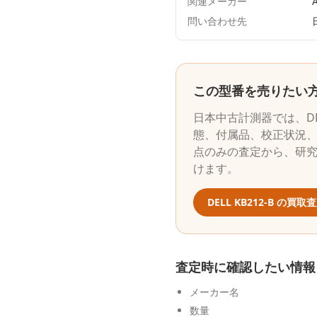
関連メーカー
A
問い合わせ先
この型番を売りたい
日本中古計測器
では、
D
態、付属品、校正状況、
点のみの査定から、研
けます。
DELL
KB212-B
の買取査
査定時に確認したい情報
メーカー名
数量