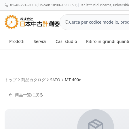
+81-48-291-9110 (lun–ven 10:00–15:00 JST)
|
Per istituti di ricerca, universi
Prodotti
Servizi
Casi studio
Ritiro in grandi quant
トップ
商品カタログ
SATO
MT-400e
商品一覧に戻る