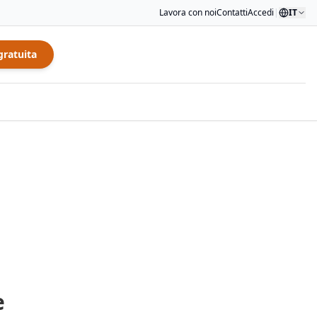
Lavora con noi
Contatti
Accedi
|
IT
gratuita
e