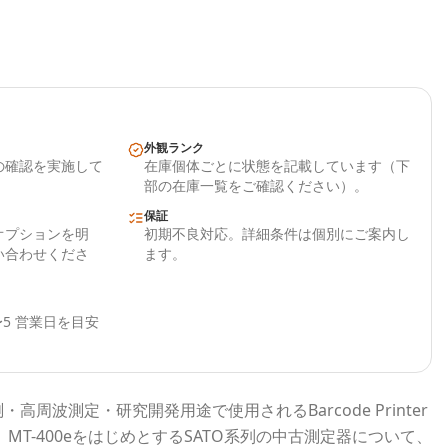
外観ランク
の確認を実施して
在庫個体ごとに状態を記載しています（下
部の在庫一覧をご確認ください）。
保証
オプションを明
初期不良対応。詳細条件は個別にご案内し
い合わせくださ
ます。
5 営業日を目安
測・高周波測定・研究開発用途で使用される
Barcode Printer
、
MT-400e
をはじめとする
SATO
系列の中古測定器について、