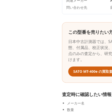
関連メーカー
A
問い合わせ先
この型番を売りたい
日本中古計測器
では、
S
態、付属品、校正状況、
点のみの査定から、研
けます。
SATO
MT-400e
の買取査
査定時に確認したい情報
メーカー名
数量