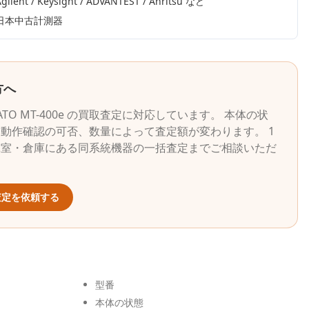
gilent / Keysight / ADVANTEST / Anritsu
など
日本中古計測器
方へ
ATO
MT-400e
の買取査定に対応しています。 本体の状
動作確認の可否、数量によって査定額が変わります。 1
究室・倉庫にある同系統機器の一括査定までご相談いただ
定を依頼する
型番
本体の状態