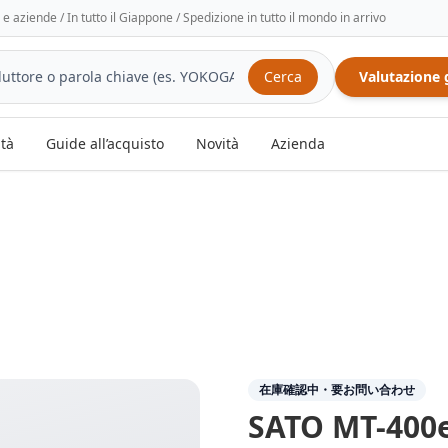
tà e aziende / In tutto il Giappone / Spedizione in tutto il mondo in arrivo
Cerca
Valutazione 
ità
Guide all’acquisto
Novità
Azienda
在庫確認中・要お問い合わせ
SATO
MT-400