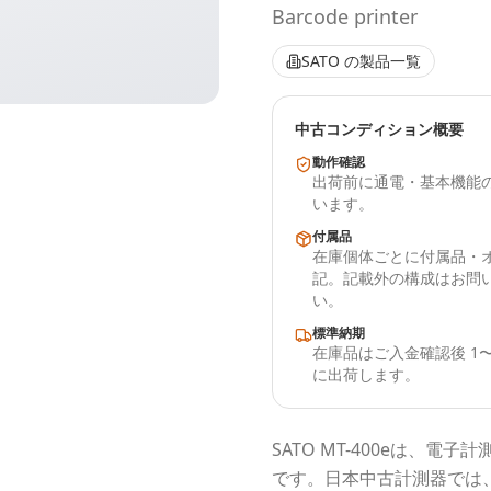
Barcode printer
SATO
の製品一覧
中古コンディション概要
動作確認
出荷前に通電・基本機能
います。
付属品
在庫個体ごとに付属品・
記。記載外の構成はお問
い。
標準納期
在庫品はご入金確認後 1〜
に出荷します。
SATO
MT-400e
は、電子計
です。
日本中古計測器
では