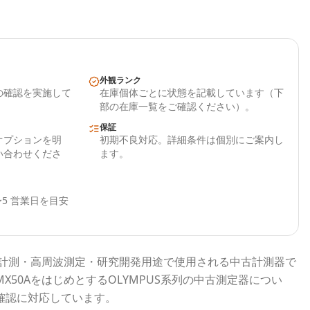
外観ランク
の確認を実施して
在庫個体ごとに状態を記載しています（下
部の在庫一覧をご確認ください）。
保証
オプションを明
初期不良対応。詳細条件は個別にご案内し
い合わせくださ
ます。
5 営業日を目安
計測・高周波測定・研究開発用途で使用される
中古計測器
で
MX50A
をはじめとする
OLYMPUS
系列の中古測定器につい
確認に対応しています。