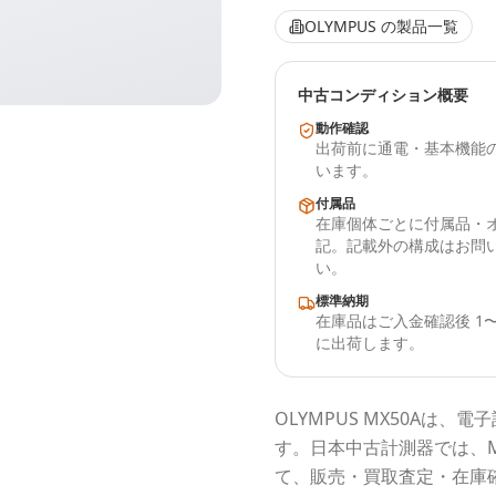
OLYMPUS
の製品一覧
中古コンディション概要
動作確認
出荷前に通電・基本機能
います。
付属品
在庫個体ごとに付属品・
記。記載外の構成はお問
い。
標準納期
在庫品はご入金確認後 1〜
に出荷します。
OLYMPUS
MX50A
は、電子
す。
日本中古計測器
では、
て、販売・買取査定・在庫