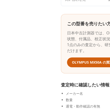
この型番を売りたい
日本中古計測器
では、
O
状態、付属品、校正状
1点のみの査定から、研
だけます。
OLYMPUS
MX50A
の買
査定時に確認したい情報
メーカー名
数量
通電・動作確認の有無