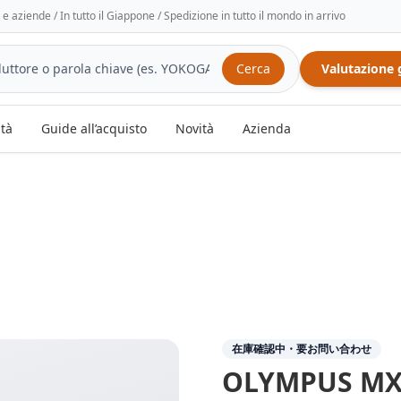
tà e aziende / In tutto il Giappone / Spedizione in tutto il mondo in arrivo
Cerca
Valutazione 
ità
Guide all’acquisto
Novità
Azienda
在庫確認中・要お問い合わせ
OLYMPUS
MX