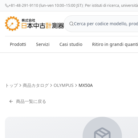
+81-48-291-9110 (lun–ven 10:00–15:00 JST)
|
Per istituti di ricerca, universi
Prodotti
Servizi
Casi studio
Ritiro in grandi quant
トップ
商品カタログ
OLYMPUS
MX50A
商品一覧に戻る