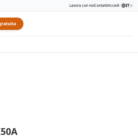
Lavora con noi
Contatti
Accedi
|
IT
gratuita
50A