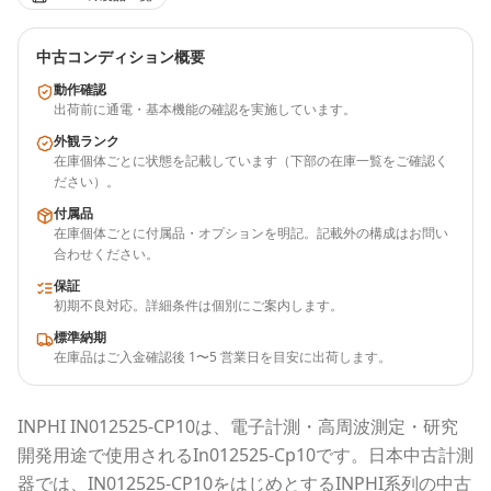
中古コンディション概要
動作確認
出荷前に通電・基本機能の確認を実施しています。
外観ランク
在庫個体ごとに状態を記載しています（下部の在庫一覧をご確認く
ださい）。
付属品
在庫個体ごとに付属品・オプションを明記。記載外の構成はお問い
合わせください。
保証
初期不良対応。詳細条件は個別にご案内します。
標準納期
在庫品はご入金確認後 1〜5 営業日を目安に出荷します。
INPHI
IN012525-CP10
は、電子計測・高周波測定・研究
開発用途で使用される
In012525-Cp10
です。
日本中古計測
器
では、
IN012525-CP10
をはじめとする
INPHI
系列の中古