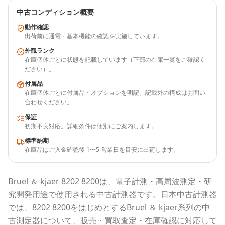
中古コンディション概要
動作確認
出荷前に通電・基本機能の確認を実施しています。
外観ランク
在庫個体ごとに状態を記載しています（下部の在庫一覧をご確認く
ださい）。
付属品
在庫個体ごとに付属品・オプションを明記。記載外の構成はお問い
合わせください。
保証
初期不良対応。詳細条件は個別にご案内します。
標準納期
在庫品はご入金確認後 1〜5 営業日を目安に出荷します。
Bruel ＆ kjaer
8202 8200
は、電子計測・高周波測定・研
究開発用途で使用される
中古計測器
です。
日本中古計測器
では、
8202 8200
をはじめとする
Bruel ＆ kjaer
系列の中
古測定器について、販売・買取査定・在庫確認に対応して