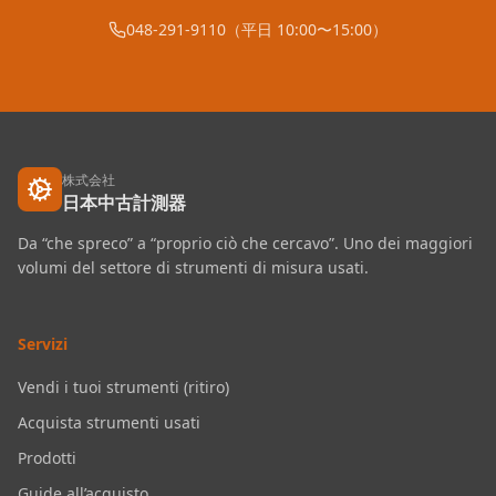
048-291-9110（平日 10:00〜15:00）
株式会社
日本中古計測器
Da “che spreco” a “proprio ciò che cercavo”. Uno dei maggiori
volumi del settore di strumenti di misura usati.
Servizi
Vendi i tuoi strumenti (ritiro)
Acquista strumenti usati
Prodotti
Guide all’acquisto