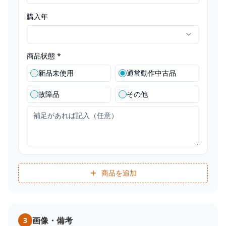
購入年
商品状態 *
新品未使用
通常動作中古品
故障品
その他
商品を追加
画像・備考
3