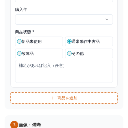
購入年
商品状態 *
新品未使用
通常動作中古品
故障品
その他
商品を追加
画像・備考
3