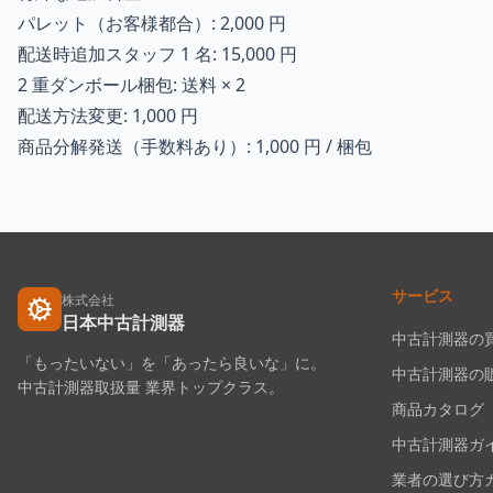
パレット（お客様都合）: 2,000 円
配送時追加スタッフ 1 名: 15,000 円
2 重ダンボール梱包: 送料 × 2
配送方法変更: 1,000 円
商品分解発送（手数料あり）: 1,000 円 / 梱包
サービス
株式会社
日本中古計測器
中古計測器の
「もったいない」を「あったら良いな」に。
中古計測器の
中古計測器取扱量 業界トップクラス。
商品カタログ
中古計測器ガ
業者の選び方