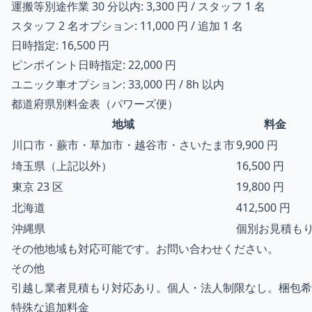
運搬等別途作業 30 分以内: 3,300 円 / スタッフ 1 名
スタッフ 2 名オプション: 11,000 円 / 追加 1 名
日時指定: 16,500 円
ピンポイント日時指定: 22,000 円
ユニック車オプション: 33,000 円 / 8h 以内
都道府県別料金表（パワーズ便）
地域
料金
川口市・蕨市・草加市・越谷市・さいたま市
9,900 円
埼玉県（上記以外）
16,500 円
東京 23 区
19,800 円
北海道
412,500 円
沖縄県
個別お見積も
その他地域も対応可能です。お問い合わせください。
その他
引越し業者見積もり対応あり。個人・法人制限なし。梱包希
特殊な追加料金