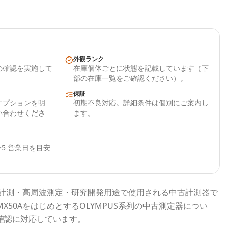
外観ランク
の確認を実施して
在庫個体ごとに状態を記載しています（下
部の在庫一覧をご確認ください）。
保証
オプションを明
初期不良対応。詳細条件は個別にご案内し
い合わせくださ
ます。
5 営業日を目安
計測・高周波測定・研究開発用途で使用される
中古計測器
で
MX50A
をはじめとする
OLYMPUS
系列の中古測定器につい
確認に対応しています。