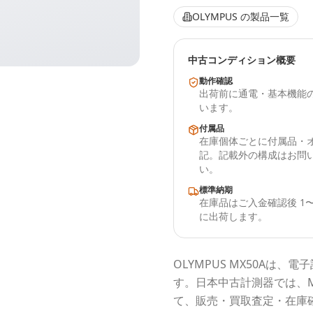
OLYMPUS
の製品一覧
中古コンディション概要
動作確認
出荷前に通電・基本機能
います。
付属品
在庫個体ごとに付属品・
記。記載外の構成はお問
い。
標準納期
在庫品はご入金確認後 1〜
に出荷します。
OLYMPUS
MX50A
は、電子
す。
日本中古計測器
では、
て、販売・買取査定・在庫