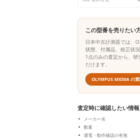
この型番を売りたい
日本中古計測器
では、
O
状態、付属品、校正状
1点のみの査定から、研
だけます。
OLYMPUS
MX50A
の買
査定時に確認したい情報
メーカー名
数量
通電・動作確認の有無