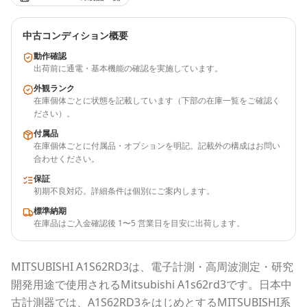
中古コンディション概要
動作確認
出荷前に通電・基本機能の確認を実施しています。
外観ランク
在庫個体ごとに状態を記載しています（下部の在庫一覧をご確認く
ださい）。
付属品
在庫個体ごとに付属品・オプションを明記。記載外の構成はお問い
合わせください。
保証
初期不良対応。詳細条件は個別にご案内します。
標準納期
在庫品はご入金確認後 1〜5 営業日を目安に出荷します。
MITSUBISHI
A1S62RD3
は、電子計測・高周波測定・研究
開発用途で使用される
Mitsubishi A1s62rd3
です。
日本中
古計測器
では、
A1S62RD3
をはじめとする
MITSUBISHI
系