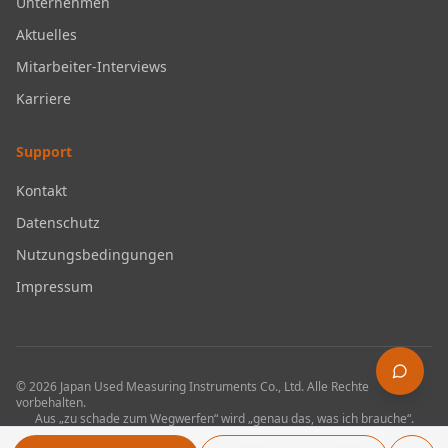
Unternehmen
Aktuelles
Mitarbeiter-Interviews
Karriere
Support
Kontakt
Datenschutz
Nutzungsbedingungen
Impressum
©
2026
Japan Used Measuring Instruments Co., Ltd.
Alle Rechte
vorbehalten.
Aus „zu schade zum Wegwerfen“ wird „genau das, was ich brauche“.
Branchenführendes Volumen an gebrauchten Messgeräten.