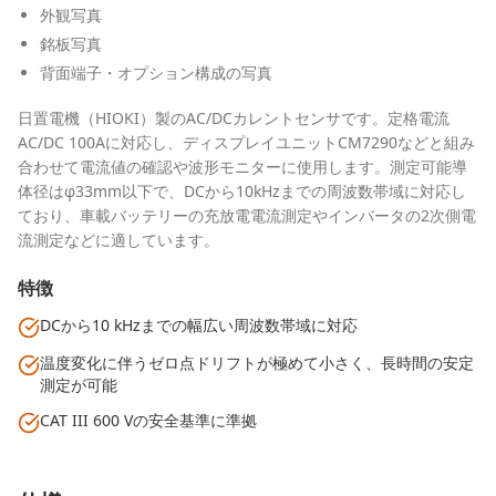
外観写真
銘板写真
背面端子・オプション構成の写真
日置電機（HIOKI）製のAC/DCカレントセンサです。定格電流
AC/DC 100Aに対応し、ディスプレイユニットCM7290などと組み
合わせて電流値の確認や波形モニターに使用します。測定可能導
体径はφ33mm以下で、DCから10kHzまでの周波数帯域に対応し
ており、車載バッテリーの充放電電流測定やインバータの2次側電
流測定などに適しています。
特徴
DCから10 kHzまでの幅広い周波数帯域に対応
温度変化に伴うゼロ点ドリフトが極めて小さく、長時間の安定
測定が可能
CAT III 600 Vの安全基準に準拠