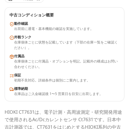
中古コンディション概要
動作確認
出荷前に通電・基本機能の確認を実施しています。
外観ランク
在庫個体ごとに状態を記載しています（下部の在庫一覧をご確認く
ださい）。
付属品
在庫個体ごとに付属品・オプションを明記。記載外の構成はお問い
合わせください。
保証
初期不良対応。詳細条件は個別にご案内します。
標準納期
在庫品はご入金確認後 1〜5 営業日を目安に出荷します。
HIOKI
CT7631
は、電子計測・高周波測定・研究開発用途
で使用される
Ac/Dcカレントセンサ Ct7631
です。
日本中
古計測器
では、
CT7631
をはじめとする
HIOKI
系列の中古