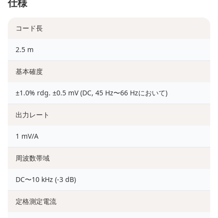
仕様
コード長
2.5 m
基本確度
±1.0% rdg. ±0.5 mV (DC, 45 Hz〜66 Hzにおいて)
出力レート
1 mV/A
周波数帯域
DC〜10 kHz (-3 dB)
定格測定電流