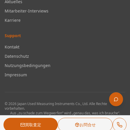
Aktuelles
Mitarbeiter-Interviews
Karriere
Support
Kontakt
Datenschutz
Nutzungsbedingungen
Impressum
©
2026
Japan Used Measuring Instruments Co., Ltd.
Alle Rechte
vorbehalten.
Aus „zu schade zum Wegwerfen“ wird „genau das, was ich brauche“.
Branchenführendes Volumen an gebrauchten Messgeräten.
買取査定
お問合せ