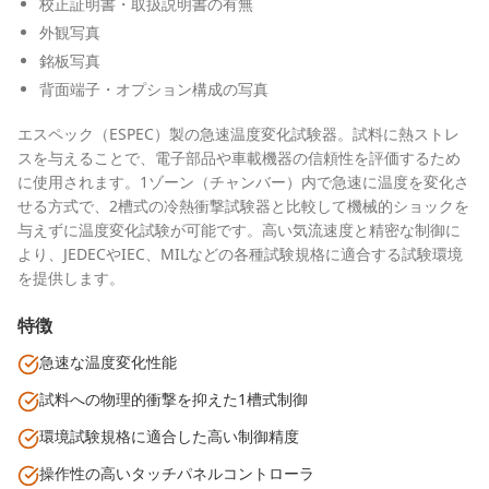
校正証明書・取扱説明書の有無
外観写真
銘板写真
背面端子・オプション構成の写真
エスペック（ESPEC）製の急速温度変化試験器。試料に熱ストレ
スを与えることで、電子部品や車載機器の信頼性を評価するため
に使用されます。1ゾーン（チャンバー）内で急速に温度を変化さ
せる方式で、2槽式の冷熱衝撃試験器と比較して機械的ショックを
与えずに温度変化試験が可能です。高い気流速度と精密な制御に
より、JEDECやIEC、MILなどの各種試験規格に適合する試験環境
を提供します。
特徴
急速な温度変化性能
試料への物理的衝撃を抑えた1槽式制御
環境試験規格に適合した高い制御精度
操作性の高いタッチパネルコントローラ