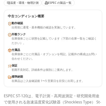
温度・環境・物理計測
ESPEC
の製品一覧
中古コンディション概要
動作確認
出荷前に通電・基本機能の確認を実施しています。
外観ランク
在庫個体ごとに状態を記載しています（下部の在庫一覧をご確認く
ださい）。
付属品
在庫個体ごとに付属品・オプションを明記。記載外の構成はお問い
合わせください。
保証
初期不良対応。詳細条件は個別にご案内します。
標準納期
在庫品はご入金確認後 1〜5 営業日を目安に出荷します。
ESPEC
ST-120
は、電子計測・高周波測定・研究開発用途
で使用される
急速温度変化試験器（Shockless Type） St-