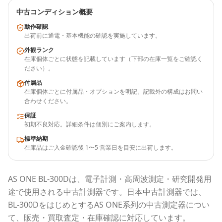
中古コンディション概要
動作確認
出荷前に通電・基本機能の確認を実施しています。
外観ランク
在庫個体ごとに状態を記載しています（下部の在庫一覧をご確認く
ださい）。
付属品
在庫個体ごとに付属品・オプションを明記。記載外の構成はお問い
合わせください。
保証
初期不良対応。詳細条件は個別にご案内します。
標準納期
在庫品はご入金確認後 1〜5 営業日を目安に出荷します。
AS ONE
BL-300D
は、電子計測・高周波測定・研究開発用
途で使用される
中古計測器
です。
日本中古計測器
では、
BL-300D
をはじめとする
AS ONE
系列の中古測定器につい
て、販売・買取査定・在庫確認に対応しています。