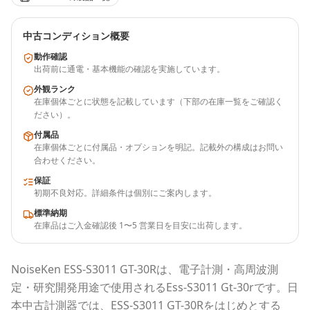
中古コンディション概要
動作確認
出荷前に通電・基本機能の確認を実施しています。
外観ランク
在庫個体ごとに状態を記載しています（下部の在庫一覧をご確認く
ださい）。
付属品
在庫個体ごとに付属品・オプションを明記。記載外の構成はお問い
合わせください。
保証
初期不良対応。詳細条件は個別にご案内します。
標準納期
在庫品はご入金確認後 1〜5 営業日を目安に出荷します。
NoiseKen
ESS-S3011 GT-30R
は、電子計測・高周波測
定・研究開発用途で使用される
Ess-S3011 Gt-30r
です。
日
本中古計測器
では、
ESS-S3011 GT-30R
をはじめとする