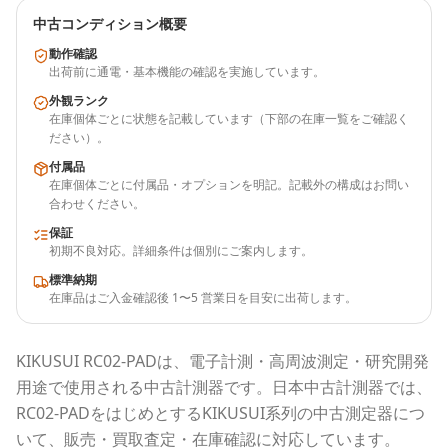
中古コンディション概要
動作確認
出荷前に通電・基本機能の確認を実施しています。
外観ランク
在庫個体ごとに状態を記載しています（下部の在庫一覧をご確認く
ださい）。
付属品
在庫個体ごとに付属品・オプションを明記。記載外の構成はお問い
合わせください。
保証
初期不良対応。詳細条件は個別にご案内します。
標準納期
在庫品はご入金確認後 1〜5 営業日を目安に出荷します。
KIKUSUI
RC02-PAD
は、電子計測・高周波測定・研究開発
用途で使用される
中古計測器
です。
日本中古計測器
では、
RC02-PAD
をはじめとする
KIKUSUI
系列の中古測定器につ
いて、販売・買取査定・在庫確認に対応しています。