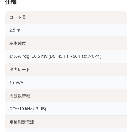
仕様
コード長
2.5 m
基本確度
±1.0% rdg. ±0.5 mV (DC, 45 Hz〜66 Hzにおいて)
出力レート
1 mV/A
周波数帯域
DC〜10 kHz (-3 dB)
定格測定電流