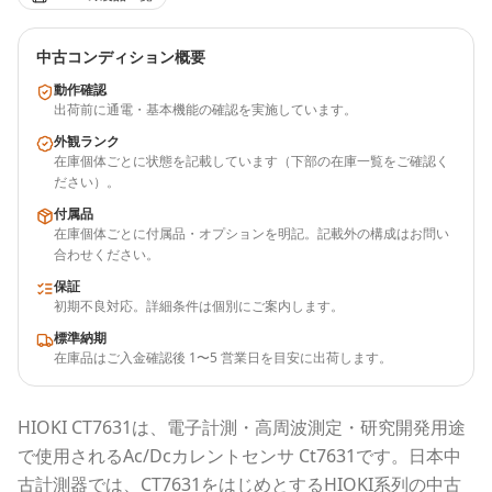
中古コンディション概要
動作確認
出荷前に通電・基本機能の確認を実施しています。
外観ランク
在庫個体ごとに状態を記載しています（下部の在庫一覧をご確認く
ださい）。
付属品
在庫個体ごとに付属品・オプションを明記。記載外の構成はお問い
合わせください。
保証
初期不良対応。詳細条件は個別にご案内します。
標準納期
在庫品はご入金確認後 1〜5 営業日を目安に出荷します。
HIOKI
CT7631
は、電子計測・高周波測定・研究開発用途
で使用される
Ac/Dcカレントセンサ Ct7631
です。
日本中
古計測器
では、
CT7631
をはじめとする
HIOKI
系列の中古