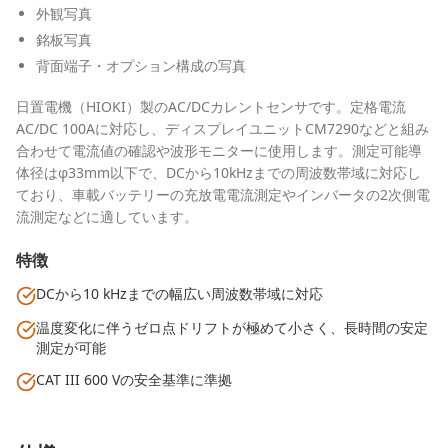
外観写真
銘板写真
背面端子・オプション構成の写真
日置電機（HIOKI）製のAC/DCカレントセンサです。定格電流
AC/DC 100Aに対応し、ディスプレイユニットCM7290などと組み
合わせて電流値の確認や波形モニターに使用します。測定可能導
体径はφ33mm以下で、DCから10kHzまでの周波数帯域に対応し
ており、車載バッテリーの充放電電流測定やインバータの2次側電
流測定などに適しています。
特徴
DCから10 kHzまでの幅広い周波数帯域に対応
温度変化に伴うゼロ点ドリフトが極めて小さく、長時間の安定
測定が可能
CAT III 600 Vの安全基準に準拠