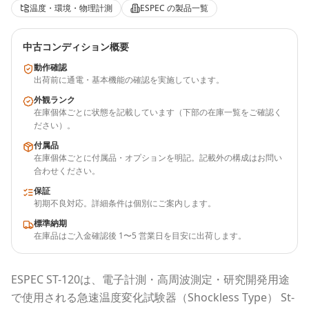
温度・環境・物理計測
ESPEC
の製品一覧
中古コンディション概要
動作確認
出荷前に通電・基本機能の確認を実施しています。
外観ランク
在庫個体ごとに状態を記載しています（下部の在庫一覧をご確認く
ださい）。
付属品
在庫個体ごとに付属品・オプションを明記。記載外の構成はお問い
合わせください。
保証
初期不良対応。詳細条件は個別にご案内します。
標準納期
在庫品はご入金確認後 1〜5 営業日を目安に出荷します。
ESPEC
ST-120
は、電子計測・高周波測定・研究開発用途
で使用される
急速温度変化試験器（Shockless Type） St-