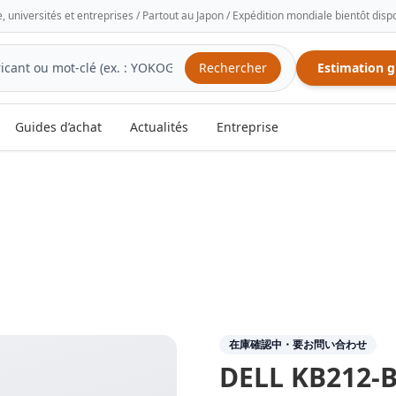
e, universités et entreprises / Partout au Japon / Expédition mondiale bientôt disp
Rechercher
Estimation g
Guides d’achat
Actualités
Entreprise
在庫確認中・要お問い合わせ
DELL
KB212-