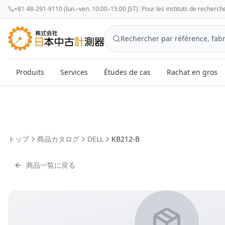
+81-48-291-9110 (lun.–ven. 10:00–15:00 JST)
|
Pour les instituts de recherch
Produits
Services
Études de cas
Rachat en gros
トップ
商品カタログ
DELL
KB212-B
商品一覧に戻る