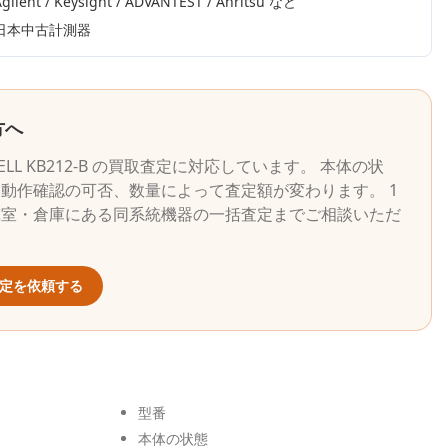
gilent / Keysight / ADVANTEST / Anritsu
など
日本中古計測器
方へ
ELL
KB212-B
の買取査定に対応しています。 本体の状
動作確認の可否、数量によって査定額が変わります。 1
究室・倉庫にある同系統機器の一括査定までご相談いただ
定を依頼する
型番
本体の状態