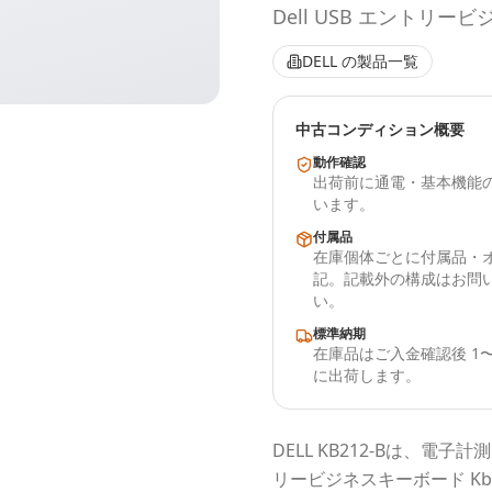
Dell USB エントリービ
DELL
の製品一覧
中古コンディション概要
動作確認
出荷前に通電・基本機能
います。
付属品
在庫個体ごとに付属品・
記。記載外の構成はお問
い。
標準納期
在庫品はご入金確認後 1〜
に出荷します。
DELL
KB212-B
は、電子計測
リービジネスキーボード Kb2