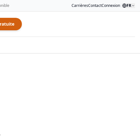
onible
Carrières
Contact
Connexion
|
FR
ratuite
B