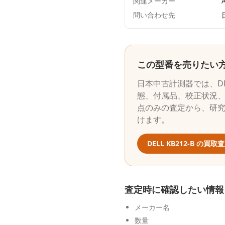
関連メーカー
A
問い合わせ先
この型番を売りたい
日本中古計測器
では、
D
態、付属品、校正状況、
点のみの査定から、研
けます。
DELL
KB212-B
の買取査
査定時に確認したい情報
メーカー名
数量