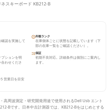
ジネスキーボード KB212-B
外観ランク
の確認を実施して
在庫個体ごとに状態を記載しています（下
部の在庫一覧をご確認ください）。
保証
オプションを明
初期不良対応。詳細条件は個別にご案内し
い合わせくださ
ます。
5 営業日を目安
・高周波測定・研究開発用途で使用される
Dell Usb エント
12-B
です。
日本中古計測器
では、
KB212-B
をはじめとする