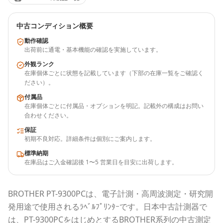
中古コンディション概要
動作確認
出荷前に通電・基本機能の確認を実施しています。
外観ランク
在庫個体ごとに状態を記載しています（下部の在庫一覧をご確認く
ださい）。
付属品
在庫個体ごとに付属品・オプションを明記。記載外の構成はお問い
合わせください。
保証
初期不良対応。詳細条件は個別にご案内します。
標準納期
在庫品はご入金確認後 1〜5 営業日を目安に出荷します。
BROTHER
PT-9300PC
は、電子計測・高周波測定・研究開
発用途で使用される
ﾗﾍﾞﾙﾌﾟﾘﾝﾀｰ
です。
日本中古計測器
で
は、
PT-9300PC
をはじめとする
BROTHER
系列の中古測定