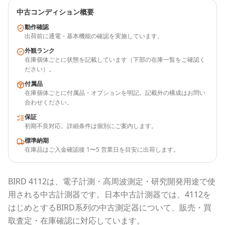
中古コンディション概要
動作確認
出荷前に通電・基本機能の確認を実施しています。
外観ランク
在庫個体ごとに状態を記載しています（下部の在庫一覧をご確認く
ださい）。
付属品
在庫個体ごとに付属品・オプションを明記。記載外の構成はお問い
合わせください。
保証
初期不良対応。詳細条件は個別にご案内します。
標準納期
在庫品はご入金確認後 1〜5 営業日を目安に出荷します。
BIRD
4112
は、電子計測・高周波測定・研究開発用途で使
用される
中古計測器
です。
日本中古計測器
では、
4112
を
はじめとする
BIRD
系列の中古測定器について、販売・買
取査定・在庫確認に対応しています。