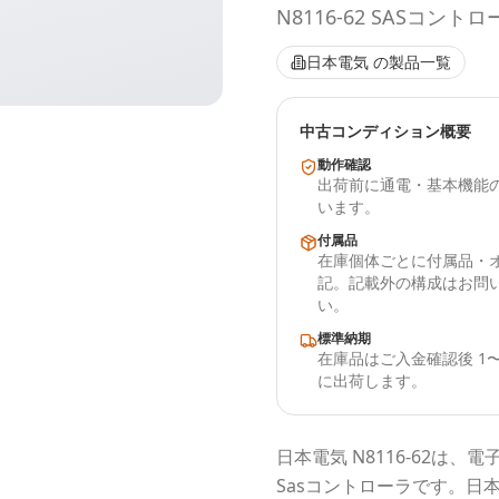
N8116-62 SASコントロ
日本電気
の製品一覧
中古コンディション概要
動作確認
出荷前に通電・基本機能
います。
付属品
在庫個体ごとに付属品・
記。記載外の構成はお問
い。
標準納期
在庫品はご入金確認後 1〜
に出荷します。
日本電気
N8116-62
は、電
Sasコントローラ
です。
日