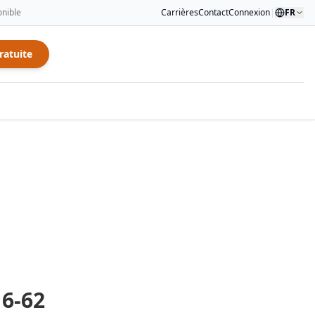
onible
Carrières
Contact
Connexion
|
FR
ratuite
6-62