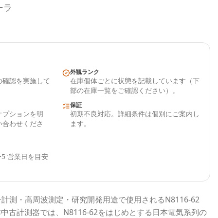
ーラ
外観ランク
の確認を実施して
在庫個体ごとに状態を記載しています（下
部の在庫一覧をご確認ください）。
保証
オプションを明
初期不良対応。詳細条件は個別にご案内し
い合わせくださ
ます。
5 営業日を目安
子計測・高周波測定・研究開発用途で使用される
N8116-62
本中古計測器
では、
N8116-62
をはじめとする
日本電気
系列の