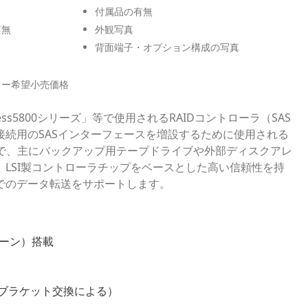
付属品の有無
有無
外観写真
背面端子・オプション構成の写真
カー希望小売価格
ess5800シリーズ」等で使用されるRAIDコントローラ（SAS
接続用のSASインターフェースを増設するために使用される
ドで、主にバックアップ用テープドライブや外部ディスクアレ
LSI製コントローラチップをベースとした高い信頼性を持
でのデータ転送をサポートします。
レーン）搭載
ブラケット交換による）