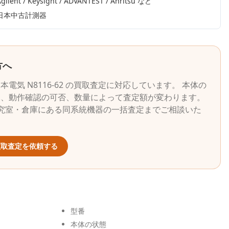
gilent / Keysight / ADVANTEST / Anritsu
など
日本中古計測器
方へ
日本電気
N8116-62
の買取査定に対応しています。 本体の
況、動作確認の可否、数量によって査定額が変わります。
究室・倉庫にある同系統機器の一括査定までご相談いた
取査定を依頼する
型番
本体の状態