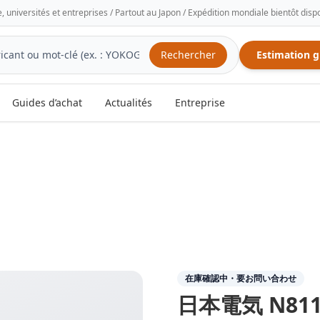
e, universités et entreprises / Partout au Japon / Expédition mondiale bientôt disp
Rechercher
Estimation g
Guides d’achat
Actualités
Entreprise
在庫確認中・要お問い合わせ
日本電気
N811