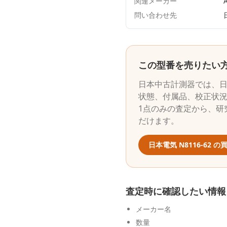
関連メーカー
A
問い合わせ先
この型番を売りたい
日本中古計測器
では、
状態、付属品、校正状
1点のみの査定から、研
だけます。
日本電気
N8116-62
の買
査定時に確認したい情報
メーカー名
数量