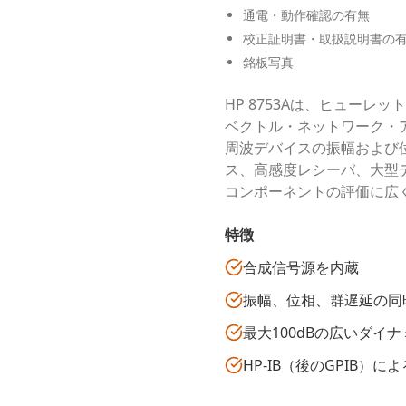
通電・動作確認の有無
校正証明書・取扱説明書の
銘板写真
HP 8753Aは、ヒュー
ベクトル・ネットワーク・ア
周波デバイスの振幅および
ス、高感度レシーバ、大型
コンポーネントの評価に広
特徴
合成信号源を内蔵
振幅、位相、群遅延の同
最大100dBの広いダイ
HP-IB（後のGPIB）