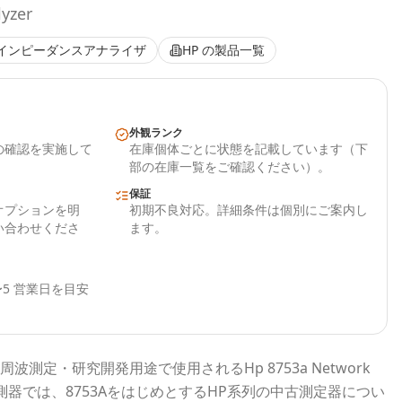
yzer
インピーダンスアナライザ
HP
の製品一覧
外観ランク
の確認を実施して
在庫個体ごとに状態を記載しています（下
部の在庫一覧をご確認ください）。
保証
オプションを明
初期不良対応。詳細条件は個別にご案内し
い合わせくださ
ます。
5 営業日を目安
周波測定・研究開発用途で使用される
Hp 8753a Network
測器
では、
8753A
をはじめとする
HP
系列の中古測定器につい