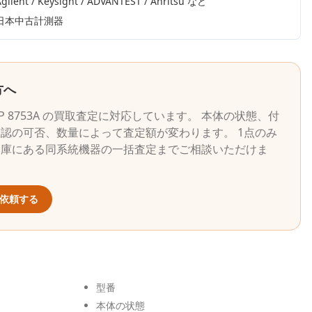
gilent / Keysight / ADVANTEST / Anritsu
など
日本中古計測器
方へ
P
8753A
の買取査定に対応しています。 本体の状態、付
認の可否、数量によって査定額が変わります。 1点のみ
倉庫にある同系統機器の一括査定までご相談いただけま
依頼する
型番
本体の状態