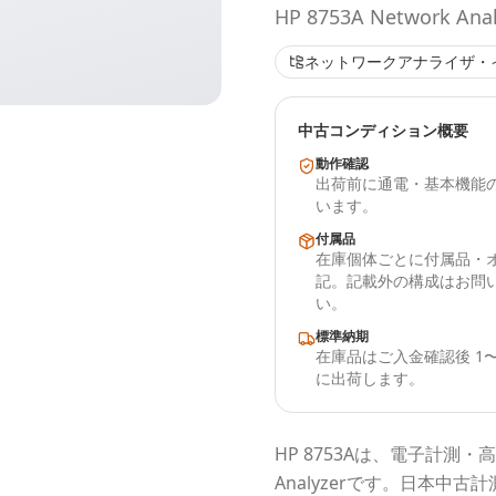
HP 8753A Network Anal
ネットワークアナライザ・
中古コンディション概要
動作確認
出荷前に通電・基本機能
います。
付属品
在庫個体ごとに付属品・
記。記載外の構成はお問
い。
標準納期
在庫品はご入金確認後 1〜
に出荷します。
HP
8753A
は、電子計測・高
Analyzer
です。
日本中古計