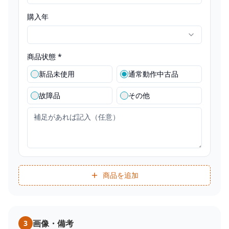
購入年
商品状態 *
新品未使用
通常動作中古品
故障品
その他
商品を追加
画像・備考
3