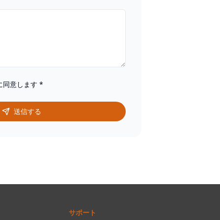
に同意します
*
送信する
サポート