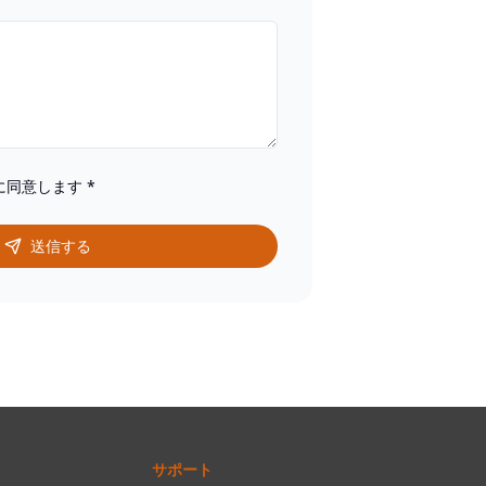
に同意します
*
送信する
サポート