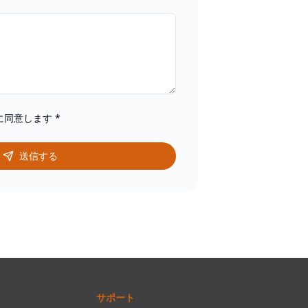
に同意します
*
送信する
サポート